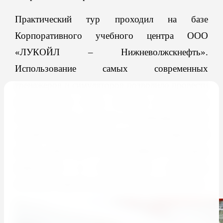
Практический тур проходил на базе
Корпоративного учебного центра ООО
«Л
УКОЙЛ
– Нижневолжскнефть».
Использование самых современных
тренажеров и симуляторов позволило провести
практическую часть, которая представляла
собой систему простых и комбинированных
заданий по выживанию в условиях природной
среды, действиям в чрезвычайных ситуациях
природного и техногенного характера,
оказанию первой помощи, на высоком уровне.